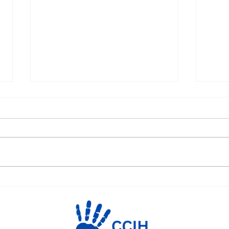
Recomendações da SHEA
Aval
para prevenção de infecção
físi
do trato urinário
isol
relacionadas a sonda
vesical.