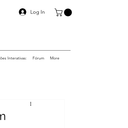
Log In
ões Interativas:
Fórum
More
m