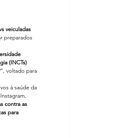
ws veiculadas 
ar preparados 
ersidade 
gia (INCTs) 
?
”, voltado para 
Instagram, 
 contra as 
as para 