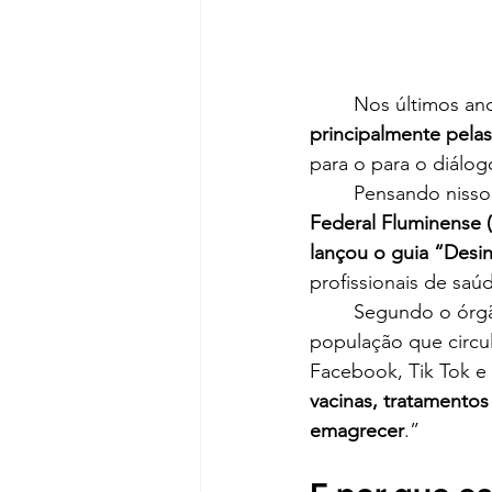
	Nos últimos a
principalmente pelas
para o para o diálo
	Pensando nisso
Federal Fluminense (
lançou o guia “Desi
profissionais de saú
	Segundo o órgão, “A publicação chama a atenção para conteúdos nocivos à saúde da 
população que circu
Facebook, Tik Tok e
vacinas, tratamentos
emagrecer
.”