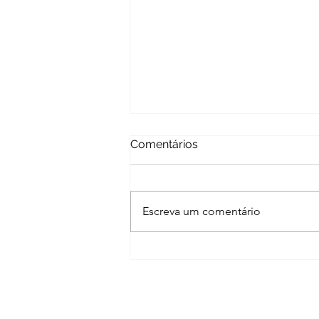
Comentários
Escreva um comentário
Atualização da Nota Técnica
da Anvisa: Novas Diretrizes
para o Controle de
Infecções por Candida Auris