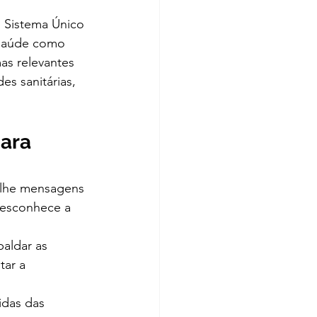
o Sistema Único 
a saúde como 
as relevantes 
es sanitárias, 
ara 
ilhe mensagens 
desconhece a 
aldar as 
ar a 
das das 