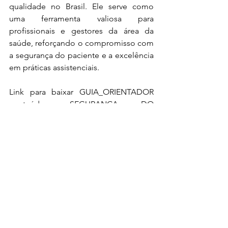
qualidade no Brasil. Ele serve como 
uma ferramenta valiosa para 
profissionais e gestores da área da 
saúde, reforçando o compromisso com 
a segurança do paciente e a excelência 
em práticas assistenciais.
Link para baixar GUIA_ORIENTADOR 
conteúdo: 
SEGURANÇA DO 
PACIENTE_NOS_ESTABELECIMENTOS 
DE SAÚDE PRÁTICAS 
ASSISTENCIAIS_E_PRODUTOS_DE_ÂM
BITO SANITÁRIO